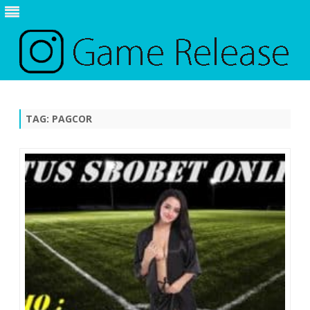
Skip
to
content
TAG:
PAGCOR