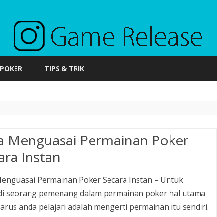
Skip
to
 POKER
TIPS & TRIK
content
a Menguasai Permainan Poker
ara Instan
enguasai Permainan Poker Secara Instan – Untuk
di seorang pemenang dalam permainan poker hal utama
arus anda pelajari adalah mengerti permainan itu sendiri.