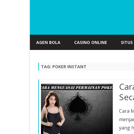
AGEN BOLA
CASINO ONLINE
SITUS
TAG:
POKER INSTANT
Car
Sec
Cara M
menja
yang h