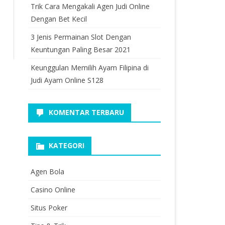
Trik Cara Mengakali Agen Judi Online
Dengan Bet Kecil
3 Jenis Permainan Slot Dengan
Keuntungan Paling Besar 2021
Keunggulan Memilih Ayam Filipina di
Judi Ayam Online S128
KOMENTAR TERBARU
KATEGORI
Agen Bola
Casino Online
Situs Poker